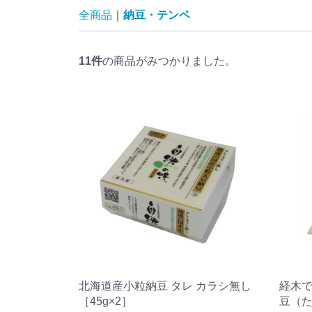
全商品
納豆・テンペ
11
件
の商品がみつかりました。
北海道産小粒納豆 タレ カラシ無し
経木で
［45g×2］
豆（