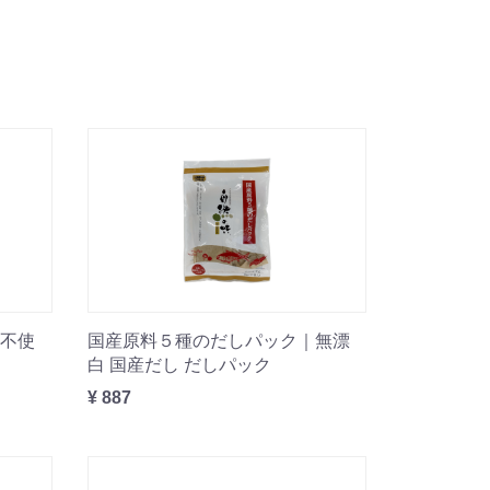
不使
国産原料５種のだしパック｜無漂
白 国産だし だしパック
¥ 887