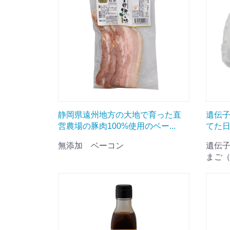
静岡県遠州地方の大地で育った直
遺伝
営農場の豚肉100%使用のベー...
てた日
無添加 ベーコン
遺伝
まご