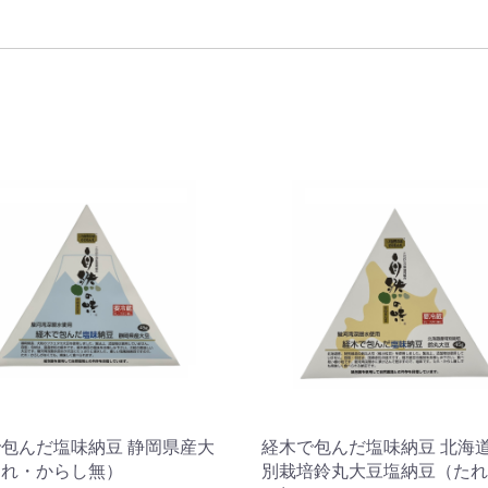
包んだ塩味納豆 静岡県産大
経木で包んだ塩味納豆 北海
たれ・からし無）
別栽培鈴丸大豆塩納豆（たれ