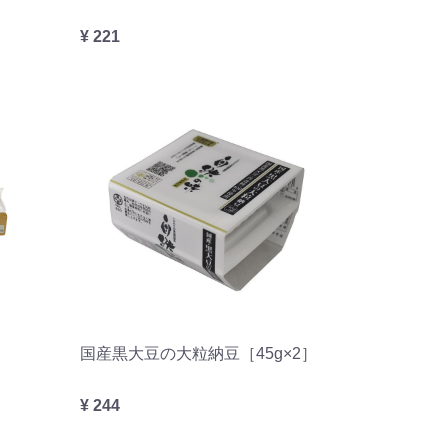
¥ 221
国産黒大豆の大粒納豆［45g×2］
¥ 244