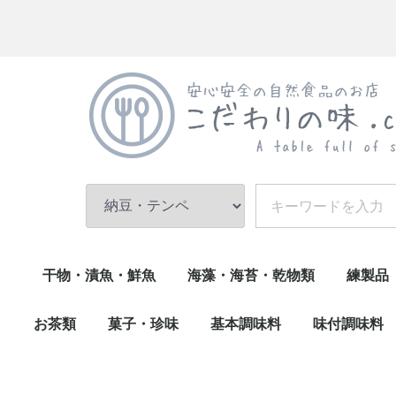
干物・漬魚・鮮魚
海藻・海苔・乾物類
練製品
乾物(小魚)
調理済(うなぎ・煮魚)
漬魚・鮮魚
干物
乾物類・その他
海苔
海藻・昆布
伊達巻
練物・
かまぼ
お茶類
菓子・珍味
基本調味料
味付調味料
お茶その他
緑茶
珍味類
菓子類
生菓子
油・その他
味噌
酢・醤油・ぽん酢
砂糖・塩
ごま・香辛料
削り節・和風