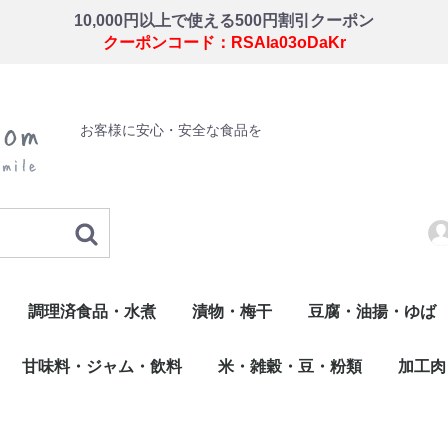
10,000円以上で使える500円割引クーポン
クーポンコード：RSAla03oDaKr
お客様に安心・安全な食品を
調理済食品・水煮
漬物・梅干
豆腐・油揚・ゆば
・錦玉子・玉子焼
揚げ物・調理品
こ類
惣菜
佃煮
水煮
わさび漬
梅干
野菜の漬物
油揚・ゆば・その他
豆腐
甘味料・ジャム・飲料
米・雑穀・豆・粉類
加工肉
だし
飲料
甘味料・ジャム
たれ・ソース・ドレッシング
米・米加工品・もち
雑穀
豆類
粉類
加工肉
鶏卵