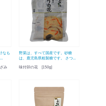
計なも
野菜は、すべて国産です。砂糖
.
は、鹿児島県粗製糖です。 さつ...
きざみ
味付卯の花 [150g]