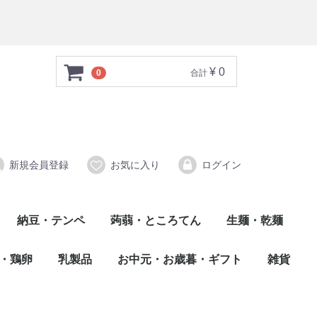
¥ 0
0
合計
新規会員登録
お気に入り
ログイン
納豆・テンペ
蒟蒻・ところてん
生麺・乾麺
心太（ところてん）
蒟蒻（こんにゃく）
乾麺
生麺
・鶏卵
乳製品
お中元・お歳暮・ギフト
雑貨
牛乳・ヨーグルト
チーズ・バター