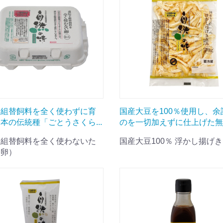
子組替飼料を全く使わずに育
国産大豆を100％使用し、余
本の伝統種「ごとうさくら...
のを一切加えずに仕上げた無..
子組替飼料を全く使わないた
国産大豆100％ 浮かし揚げ
（卵）