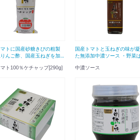
トマトに国産砂糖きびの粗製
国産トマトと玉ねぎの味が凝
りんご酢、国産玉ねぎを加...
た無添加中濃ソース ・野菜は.
マト100％ケチャップ[290g]
中濃ソース