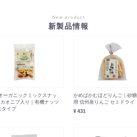
New product
新製品情報
オーガニックミックスナッ
かめばかむほどりんご｜砂糖
カカオニブ入り｜有機ナッツ
用 信州産りんご セミドライ
生タイプ
¥ 431