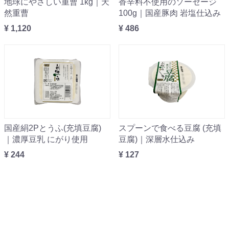
地球にやさしい重曹 1kg｜天
香辛料不使用のソーセージ
然重曹
100g｜国産豚肉 岩塩仕込み
¥ 1,120
¥ 486
国産絹2Pとうふ(充填豆腐)
スプーンで食べる豆腐 (充填
｜濃厚豆乳 にがり使用
豆腐)｜深層水仕込み
¥ 244
¥ 127