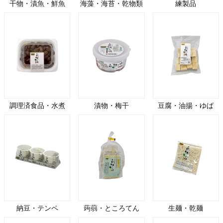
干物・漬魚・鮮魚
海藻・海苔・乾物類
練製品
調理済食品・水煮
漬物・梅干
豆腐・油揚・ゆば
納豆・テンペ
蒟蒻・ところてん
生麺・乾麺