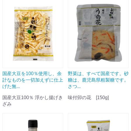
国産大豆を100％使用し、余
野菜は、すべて国産です。砂
計なものを一切加えずに仕上
糖は、鹿児島県粗製糖です。
げた無...
さつ...
国産大豆100％ 浮かし揚げき
味付卯の花 [150g]
ざみ