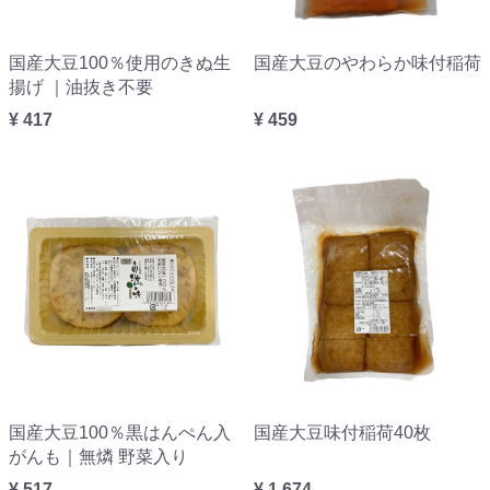
国産大豆100％使用のきぬ生
国産大豆のやわらか味付稲荷
揚げ ｜油抜き不要
¥ 417
¥ 459
国産大豆100％黒はんぺん入
国産大豆味付稲荷40枚
がんも｜無燐 野菜入り
¥ 517
¥ 1,674