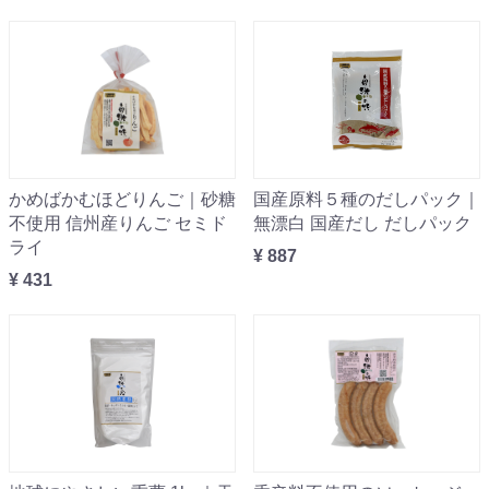
かめばかむほどりんご｜砂糖
国産原料５種のだしパック｜
不使用 信州産りんご セミド
無漂白 国産だし だしパック
ライ
¥ 887
¥ 431