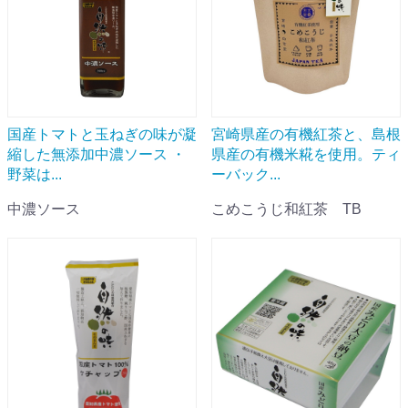
国産トマトと玉ねぎの味が凝
宮崎県産の有機紅茶と、島根
縮した無添加中濃ソース ・
県産の有機米糀を使用。ティ
野菜は...
ーバック...
中濃ソース
こめこうじ和紅茶 TB