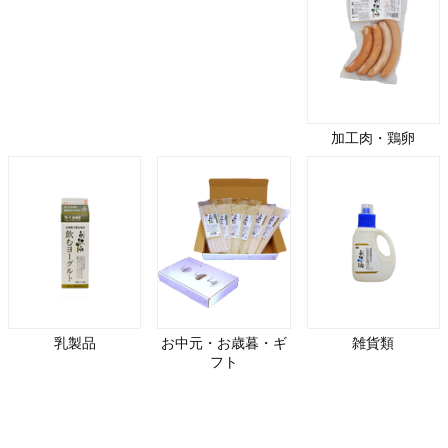
加工肉・鶏卵
乳製品
お中元・お歳暮・ギ
雑貨類
フト