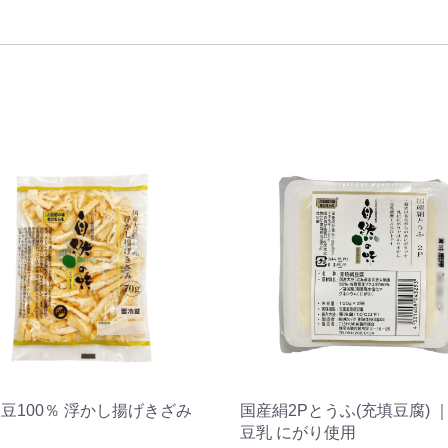
豆100％ 浮かし揚げきざみ
国産絹2Pとうふ(充填豆腐) 
豆乳 にがり使用