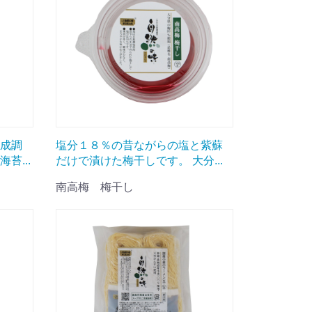
成調
塩分１８％の昔ながらの塩と紫蘇
苔...
だけで漬けた梅干しです。 大分...
南高梅 梅干し