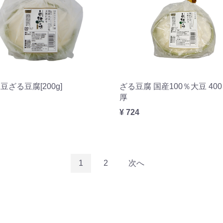
豆ざる豆腐[200g]
ざる豆腐 国産100％大豆 40
厚
¥ 724
1
2
次へ