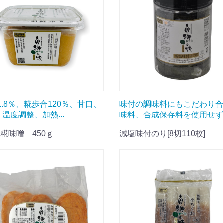
1.8％、糀歩合120％、甘口、
味付の調味料にもこだわり合
 温度調整、加熱...
味料、合成保存料を使用せず海
糀味噌 450ｇ
減塩味付のり[8切110枚]