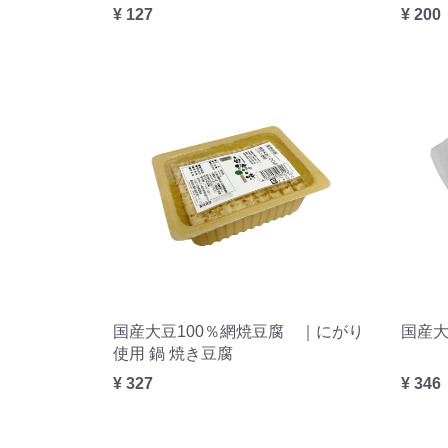
¥ 127
¥ 200
国産大豆100％網焼豆腐 ｜にがり
国産
使用 鍋 焼き豆腐
¥ 327
¥ 346