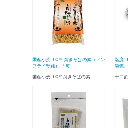
国産小麦100％ 焼きそばの素（ノン
塩度1
フライ乾麺） 「毎...
淡色。
国産小麦100％焼きそばの素
十二割