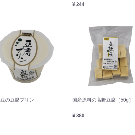
¥ 244
大豆の豆腐プリン
国産原料の高野豆腐［50g］
¥ 380