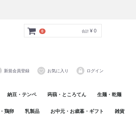
¥ 0
0
合計
新規会員登録
お気に入り
ログイン
納豆・テンペ
蒟蒻・ところてん
生麺・乾麺
心太（ところてん）
蒟蒻（こんにゃく）
乾麺
生麺
・鶏卵
乳製品
お中元・お歳暮・ギフト
雑貨
牛乳・ヨーグルト
チーズ・バター