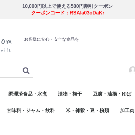
10,000円以上で使える500円割引クーポン
クーポンコード：RSAla03oDaKr
お客様に安心・安全な食品を
調理済食品・水煮
漬物・梅干
豆腐・油揚・ゆば
・錦玉子・玉子焼
揚げ物・調理品
こ類
惣菜
佃煮
水煮
わさび漬
梅干
野菜の漬物
油揚・ゆば・その他
豆腐
甘味料・ジャム・飲料
米・雑穀・豆・粉類
加工肉
だし
飲料
甘味料・ジャム
たれ・ソース・ドレッシング
米・米加工品・もち
雑穀
豆類
粉類
加工肉
鶏卵