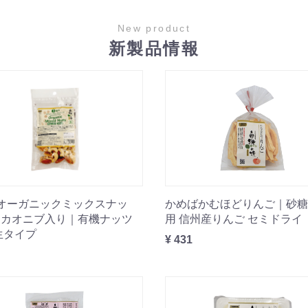
New product
新製品情報
オーガニックミックスナッ
かめばかむほどりんご｜砂糖
カカオニブ入り｜有機ナッツ
用 信州産りんご セミドライ
生タイプ
¥ 431