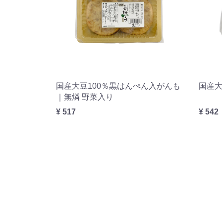
国産大豆100％黒はんぺん入がんも
国産大
｜無燐 野菜入り
¥ 517
¥ 542