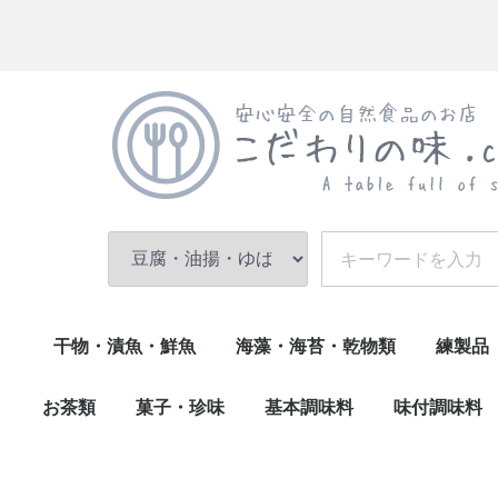
干物・漬魚・鮮魚
海藻・海苔・乾物類
練製品
乾物(小魚)
調理済(うなぎ・煮魚)
漬魚・鮮魚
干物
乾物類・その他
海苔
海藻・昆布
伊達巻
練物・
かまぼ
お茶類
菓子・珍味
基本調味料
味付調味料
お茶その他
緑茶
珍味類
菓子類
生菓子
油・その他
味噌
酢・醤油・ぽん酢
砂糖・塩
ごま・香辛料
削り節・和風