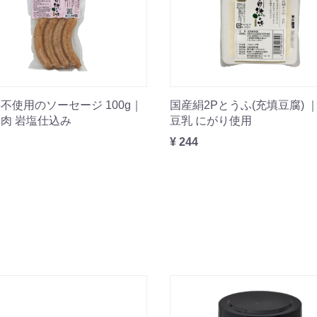
不使用のソーセージ 100g｜
国産絹2Pとうふ(充填豆腐) 
肉 岩塩仕込み
豆乳 にがり使用
¥ 244