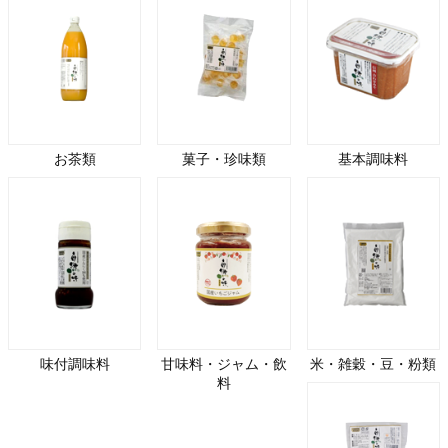
お茶類
菓子・珍味類
基本調味料
味付調味料
甘味料・ジャム・飲
米・雑穀・豆・粉類
料