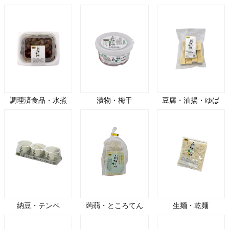
調理済食品・水煮
漬物・梅干
豆腐・油揚・ゆば
納豆・テンペ
蒟蒻・ところてん
生麺・乾麺