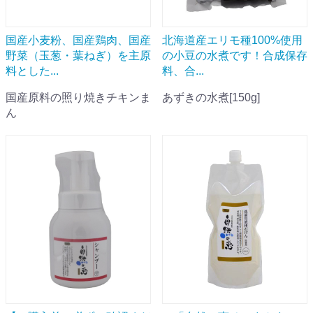
国産小麦粉、国産鶏肉、国産
北海道産エリモ種100%使用
野菜（玉葱・葉ねぎ）を主原
の小豆の水煮です！合成保存
料とした...
料、合...
国産原料の照り焼きチキンま
あずきの水煮[150g]
ん