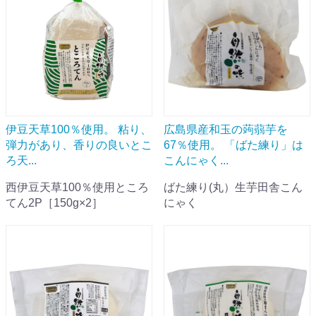
伊豆天草100％使用。 粘り、
広島県産和玉の蒟蒻芋を
弾力があり、香りの良いとこ
67％使用。 「ばた練り」は
ろ天...
こんにゃく...
西伊豆天草100％使用ところ
ばた練り(丸）生芋田舎こん
てん2P［150g×2］
にゃく