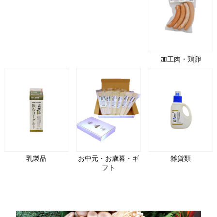
加工肉・鶏卵
乳製品
お中元・お歳暮・ギ
雑貨類
フト