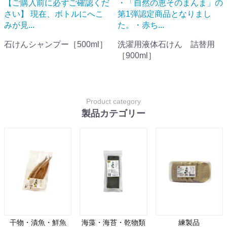
【ご購入前に必ずご確認くだ
・「自然の恵そのまんま」の
さい】 現在、ボトルにへこ
第1弾認定商品となりまし
みが見...
た。・赤ち...
石けんシャンプー［500ml］
洗濯用液体石けん 詰替用
［900ml］
Product category
製品カテゴリー
干物・漬魚・鮮魚
海藻・海苔・乾物類
練製品