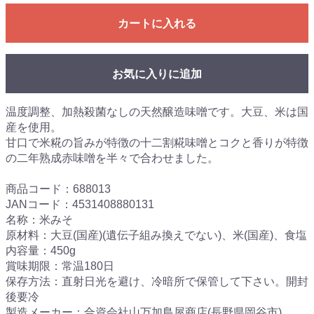
カートに入れる
お気に入りに追加
温度調整、加熱殺菌なしの天然醸造味噌です。大豆、米は国
産を使用。
甘口で米糀の旨みが特徴の十二割糀味噌とコクと香りが特徴
の二年熟成赤味噌を半々で合わせました。
商品コード：688013
JANコード：4531408880131
名称：米みそ
原材料：大豆(国産)(遺伝子組み換えでない)、米(国産)、食塩
内容量：450g
賞味期限：常温180日
保存方法：直射日光を避け、冷暗所で保管して下さい。開封
後要冷
製造メーカー：合資会社山万加島屋商店(長野県岡谷市)