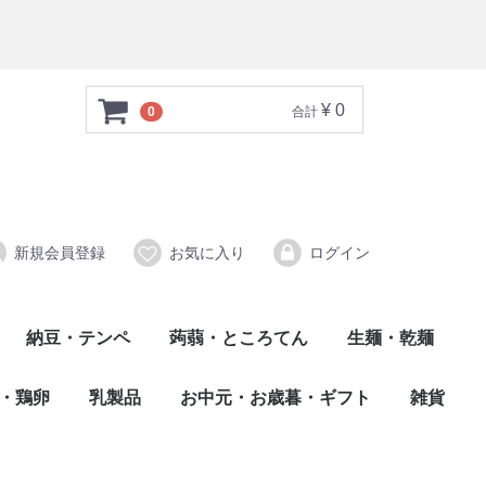
¥ 0
0
合計
新規会員登録
お気に入り
ログイン
納豆・テンペ
蒟蒻・ところてん
生麺・乾麺
心太（ところてん）
蒟蒻（こんにゃく）
乾麺
生麺
・鶏卵
乳製品
お中元・お歳暮・ギフト
雑貨
牛乳・ヨーグルト
チーズ・バター