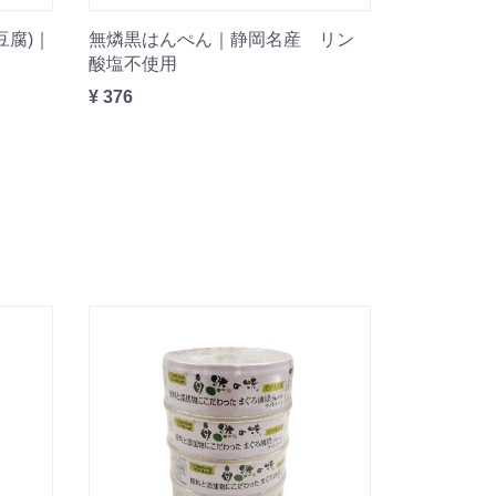
豆腐)｜
無燐黒はんぺん｜静岡名産 リン
酸塩不使用
¥ 376