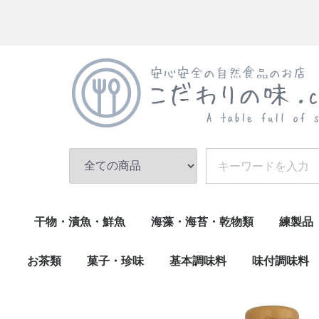
干物・漬魚・鮮魚
海藻・海苔・乾物類
練製品
乾物(小魚)
調理済(うなぎ・煮魚)
漬魚・鮮魚
干物
乾物類・その他
海苔
海藻・昆布
伊達巻
練物・
かまぼ
お茶類
菓子・珍味
基本調味料
味付調味料
お茶その他
緑茶
珍味類
菓子類
生菓子
油・その他
味噌
酢・醤油・ぽん酢
砂糖・塩
ごま・香辛料
削り節・和風