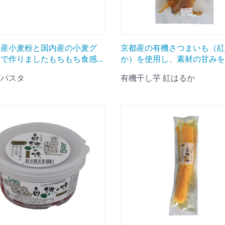
道産小麦粉と国内産の小麦グ
京都産の有機さつまいも（紅
で作りましたもちもち食感...
か）を使用し、素材の甘みを活
グパスタ
有機干し芋 紅はるか