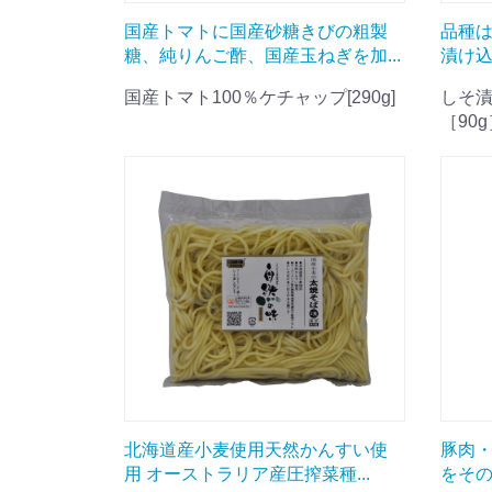
国産トマトに国産砂糖きびの粗製
品種は
糖、純りんご酢、国産玉ねぎを加...
漬け込
国産トマト100％ケチャップ[290g]
しそ
［90g
北海道産小麦使用天然かんすい使
豚肉
用 オーストラリア産圧搾菜種...
をその