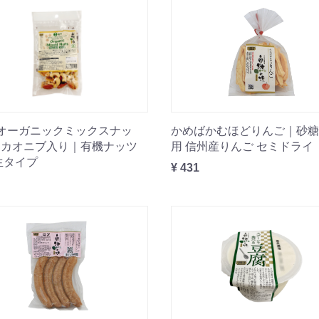
オーガニックミックスナッ
かめばかむほどりんご｜砂糖
カカオニブ入り｜有機ナッツ
用 信州産りんご セミドライ
生タイプ
¥ 431