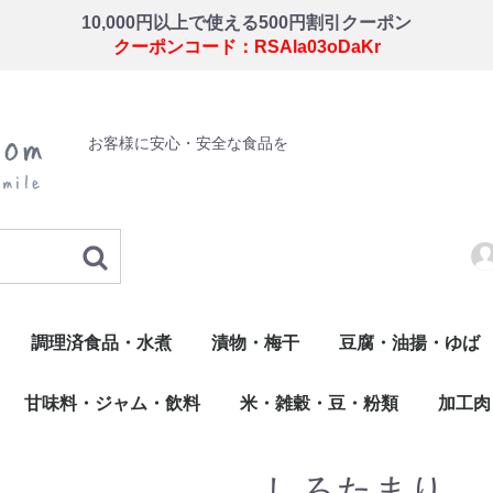
10,000円以上で使える500円割引クーポン
クーポンコード：RSAla03oDaKr
お客様に安心・安全な食品を
調理済食品・水煮
漬物・梅干
豆腐・油揚・ゆば
・錦玉子・玉子焼
揚げ物・調理品
こ類
惣菜
佃煮
水煮
わさび漬
梅干
野菜の漬物
油揚・ゆば・その他
豆腐
甘味料・ジャム・飲料
米・雑穀・豆・粉類
加工肉
だし
飲料
甘味料・ジャム
たれ・ソース・ドレッシング
米・米加工品・もち
雑穀
豆類
粉類
加工肉
鶏卵
しろたまり