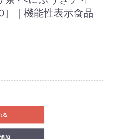
20］｜機能性表示食品
れる
追加