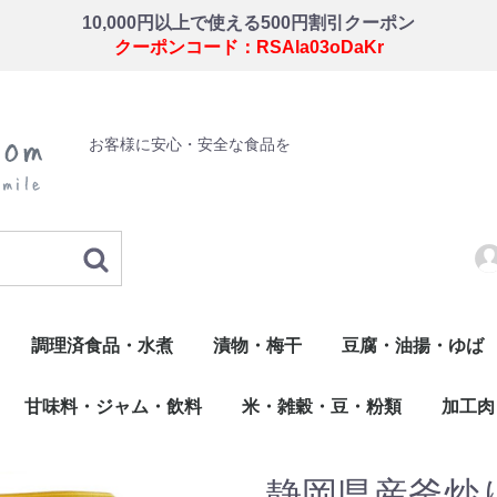
10,000円以上で使える500円割引クーポン
クーポンコード：RSAla03oDaKr
お客様に安心・安全な食品を
調理済食品・水煮
漬物・梅干
豆腐・油揚・ゆば
・錦玉子・玉子焼
揚げ物・調理品
こ類
惣菜
佃煮
水煮
わさび漬
梅干
野菜の漬物
油揚・ゆば・その他
豆腐
甘味料・ジャム・飲料
米・雑穀・豆・粉類
加工肉
だし
飲料
甘味料・ジャム
たれ・ソース・ドレッシング
米・米加工品・もち
雑穀
豆類
粉類
加工肉
鶏卵
静岡県産釜炒