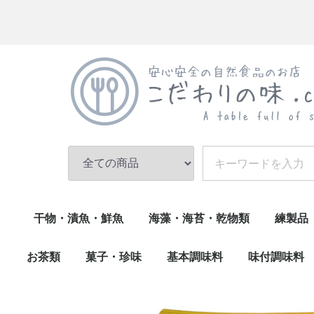
干物・漬魚・鮮魚
海藻・海苔・乾物類
練製品
乾物(小魚)
調理済(うなぎ・煮魚)
漬魚・鮮魚
干物
乾物類・その他
海苔
海藻・昆布
伊達巻
練物・
かまぼ
お茶類
菓子・珍味
基本調味料
味付調味料
お茶その他
緑茶
珍味類
菓子類
生菓子
油・その他
味噌
酢・醤油・ぽん酢
砂糖・塩
ごま・香辛料
削り節・和風