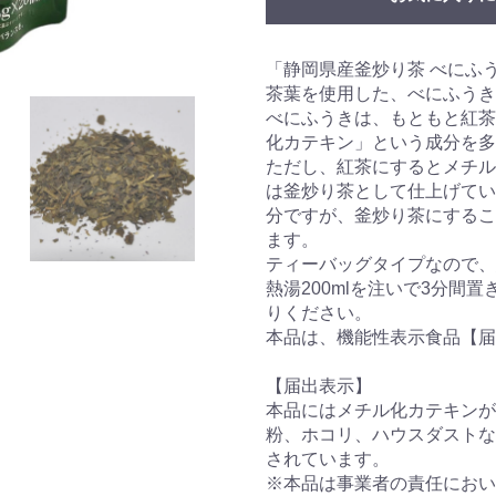
「静岡県産釜炒り茶 べにふう
茶葉を使用した、べにふうき
べにふうきは、もともと紅茶
化カテキン」という成分を多
ただし、紅茶にするとメチル
は釜炒り茶として仕上げてい
分ですが、釜炒り茶にするこ
ます。
ティーバッグタイプなので、
熱湯200mlを注いで3分間
りください。
本品は、機能性表示食品【届
【届出表示】
本品にはメチル化カテキンが
粉、ホコリ、ハウスダストな
されています。
※本品は事業者の責任におい