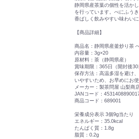
静岡県産茶葉の個性を活かし
を行っています。べにふうき
香ばしく飲みやすい味わいに
【商品詳細】
商品名：静岡県産釜炒り茶 べ
内容量：3g×20
原材料：茶（静岡県産）
賞味期限：365日（開封後3
保存方法：高温多湿を避け、
いやすいため、お早めにお使
メーカー：製茶問屋 山梨商
JANコード：453140889001
商品コード：689001
栄養成分表示 3個9g当たり
エネルギー：35.0kcal
たんぱく質：1.8g
脂質：0.2g