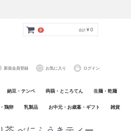
¥ 0
0
合計
新規会員登録
お気に入り
ログイン
納豆・テンペ
蒟蒻・ところてん
生麺・乾麺
心太（ところてん）
蒟蒻（こんにゃく）
乾麺
生麺
・鶏卵
乳製品
お中元・お歳暮・ギフト
雑貨
牛乳・ヨーグルト
チーズ・バター
り茶 べにふうきティー