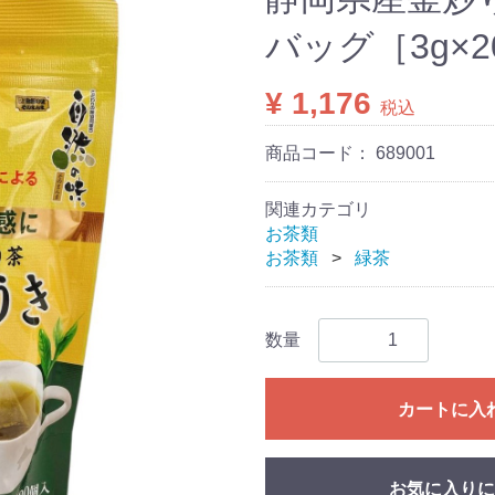
バッグ［3g×
¥ 1,176
税込
商品コード：
689001
関連カテゴリ
お茶類
お茶類
緑茶
数量
カートに入
お気に入りに