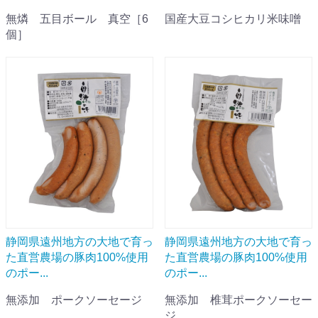
無燐 五目ボール 真空［6
国産大豆コシヒカリ米味噌
個］
静岡県遠州地方の大地で育っ
静岡県遠州地方の大地で育っ
た直営農場の豚肉100%使用
た直営農場の豚肉100%使用
のポー...
のポー...
無添加 ポークソーセージ
無添加 椎茸ポークソーセー
ジ