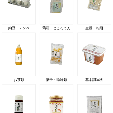
納豆・テンペ
蒟蒻・ところてん
生麺・乾麺
お茶類
菓子・珍味類
基本調味料