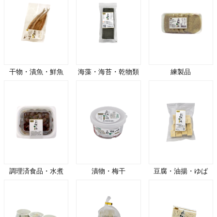
干物・漬魚・鮮魚
海藻・海苔・乾物類
練製品
調理済食品・水煮
漬物・梅干
豆腐・油揚・ゆば