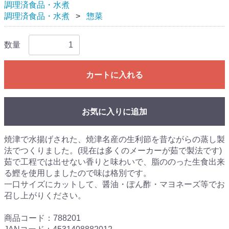
調理済食品・水煮
調理済食品・水煮
惣菜
数量
カートに入れる
お気に入りに追加
焼津で水揚げされた、焼津名産の生利節を昔ながらの蒸し製
法でつくりました。(現在は多くのメーカーが茹で製法です)
茹で工程では出せない香りと味わいで、脂ののった生食出来
る鰹を使用しましたので味は格別です。
一口サイズにカットして、醤油・ぽん酢・マヨネーズ等でお
召し上がりください。
商品コード：788201