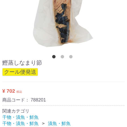
鰹蒸しなまり節
クール便発送
¥ 702
税込
商品コード：
788201
関連カテゴリ
干物・漬魚・鮮魚
干物・漬魚・鮮魚
漬魚・鮮魚