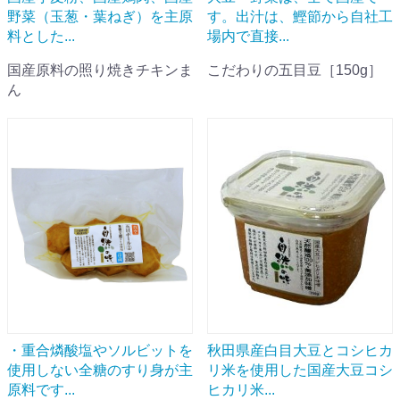
野菜（玉葱・葉ねぎ）を主原
す。出汁は、鰹節から自社工
料とした...
場内で直接...
国産原料の照り焼きチキンま
こだわりの五目豆［150g］
ん
・重合燐酸塩やソルビットを
秋田県産白目大豆とコシヒカ
使用しない全糖のすり身が主
リ米を使用した国産大豆コシ
原料です...
ヒカリ米...