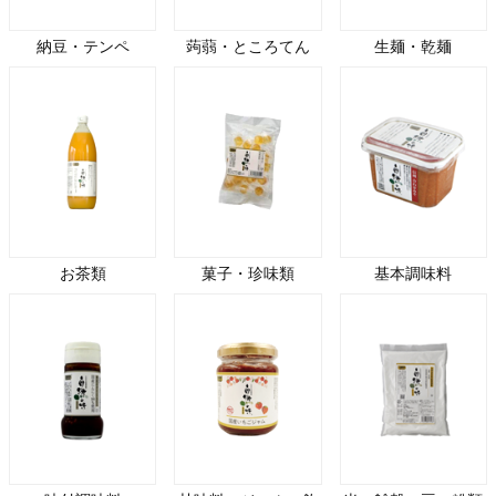
納豆・テンペ
蒟蒻・ところてん
生麺・乾麺
お茶類
菓子・珍味類
基本調味料