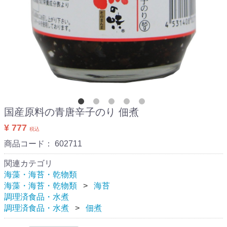
国産原料の青唐辛子のり 佃煮
¥ 777
税込
商品コード：
602711
関連カテゴリ
海藻・海苔・乾物類
海藻・海苔・乾物類
海苔
調理済食品・水煮
調理済食品・水煮
佃煮