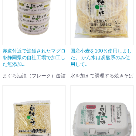
赤道付近で漁獲されたマグロ
国産小麦を100％使用しまし
を静岡県の自社工場で加工し
た。 かん水は炭酸系のみ使
た無添加...
用して...
まぐろ油漬（フレーク）缶詰
水を加えて調理する焼きそば