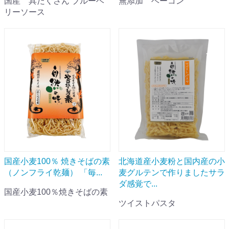
国産 具だくさん ブルーベ
無添加 ベーコン
リーソース
国産小麦100％ 焼きそばの素
北海道産小麦粉と国内産の小
（ノンフライ乾麺） 「毎...
麦グルテンで作りましたサラ
ダ感覚で...
国産小麦100％焼きそばの素
ツイストパスタ