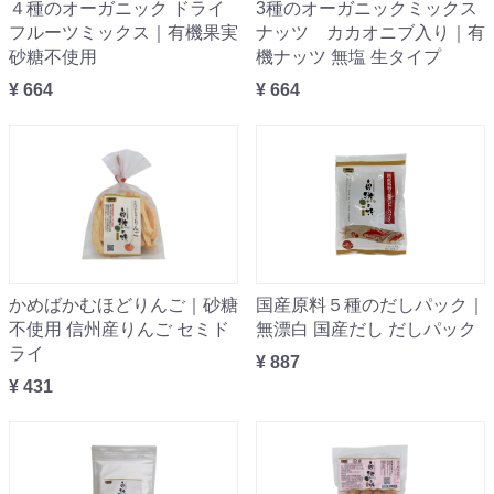
４種のオーガニック ドライ
3種のオーガニックミックス
フルーツミックス｜有機果実
ナッツ カカオニブ入り｜有
砂糖不使用
機ナッツ 無塩 生タイプ
¥ 664
¥ 664
かめばかむほどりんご｜砂糖
国産原料５種のだしパック｜
不使用 信州産りんご セミド
無漂白 国産だし だしパック
ライ
¥ 887
¥ 431