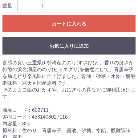
数量
カートに入れる
お気に入りに追加
食感の良い三重県伊勢湾産ののり(すさび)と、香りの良さが
特徴の浜名湖産ののり(ヒトエグサ)を佃煮にして、青唐辛子
を加えピリ辛風味に仕上げました。醤油・砂糖・水飴・醗酵
調味料・寒天も国産原料です。
そのままご飯のおかずや、おにぎりの具などに御利用頂けま
す。
商品コード：602711
JANコード：4531408027116
内容量：85g
原材料：生のり、青唐辛子、醤油、砂糖、水飴、醗酵調味
料、寒天