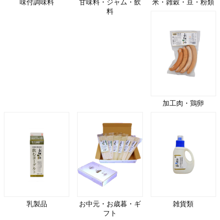
味付調味料
甘味料・ジャム・飲
米・雑穀・豆・粉類
料
加工肉・鶏卵
乳製品
お中元・お歳暮・ギ
雑貨類
フト