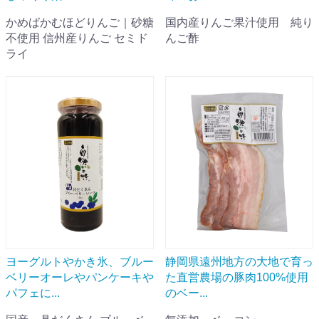
かめばかむほどりんご｜砂糖
国内産りんご果汁使用 純り
不使用 信州産りんご セミド
んご酢
ライ
ヨーグルトやかき氷、ブルー
静岡県遠州地方の大地で育っ
ベリーオーレやパンケーキや
た直営農場の豚肉100%使用
パフェに...
のベー...