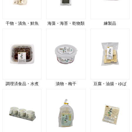
干物・漬魚・鮮魚
海藻・海苔・乾物類
練製品
調理済食品・水煮
漬物・梅干
豆腐・油揚・ゆば