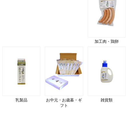
加工肉・鶏卵
乳製品
お中元・お歳暮・ギ
雑貨類
フト