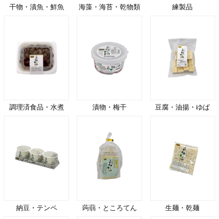
干物・漬魚・鮮魚
海藻・海苔・乾物類
練製品
調理済食品・水煮
漬物・梅干
豆腐・油揚・ゆば
納豆・テンペ
蒟蒻・ところてん
生麺・乾麺