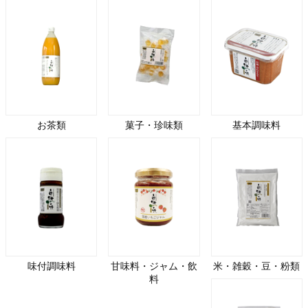
お茶類
菓子・珍味類
基本調味料
味付調味料
甘味料・ジャム・飲
米・雑穀・豆・粉類
料