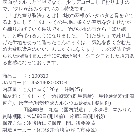
表面がツルっと平坦でなく、少しデコボコしておりますの
で、”タレが絡みやすい”のも特徴です。
【「ばた練り製法」とは】 4枚の羽根がバタバタと音を立て
るようにして こんにゃくの生地に多くの空気を含ませなが
ら練りあげていく製法です。 その羽根の音から「ばた練
り」と呼ばれるようになりました。 「ばた練り」で練り上
げた生地を使って造ったこんにゃくは、 気泡を多く含むた
め大変味染みのいいこんにゃくになります。 この製法で造
られた蒟蒻は噛んだ時に気泡が弾け、シコシコとした弾力あ
る食感になっております。
商品コード：100310
JANコード：4531408003103
内容量：こんにゃく120ｇ、味噌25ｇ
原材料：こんにゃく：蒟蒻精粉(群馬県産)、馬鈴薯澱粉(北海
道産)、唐辛子/貝殻焼成カルシウム(蒟蒻用凝固剤)
田楽味噌 ：粗糖（国内製造）、米味噌、本みりん
賞味期限：常温90日(開封前)、冷蔵1日(開封後)
保存方法：冷暗所にて保存、開封後要冷蔵
製造メーカー：(有)桜井蒟蒻店(静岡市葵区)