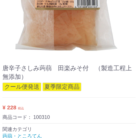
唐辛子さしみ蒟蒻 田楽みそ付 （製造工程上
無添加）
クール便発送
夏季限定商品
¥ 228
税込
商品コード：
100310
関連カテゴリ
蒟蒻・ところてん