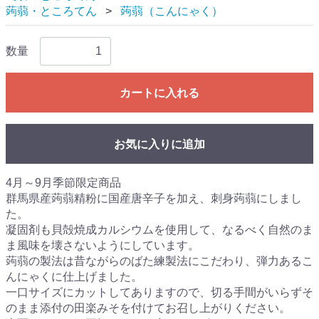
蒟蒻・ところてん
蒟蒻（こんにゃく）
数量
カートに入れる
お気に入りに追加
4月～9月季節限定商品
群馬県産蒟蒻精粉に国産唐辛子を加え、刺身蒟蒻にしまし
た。
凝固剤も貝殻焼成カルシウムを使用して、なるべく自然のま
ま風味を壊さないようにしています。
蒟蒻の製法は昔ながらのばた練製法にこだわり、弾力あるこ
んにゃくに仕上げました。
一口サイズにカットしてありますので、切る手間がいらずそ
のまま添付の田楽みそを付けてお召し上がりください。